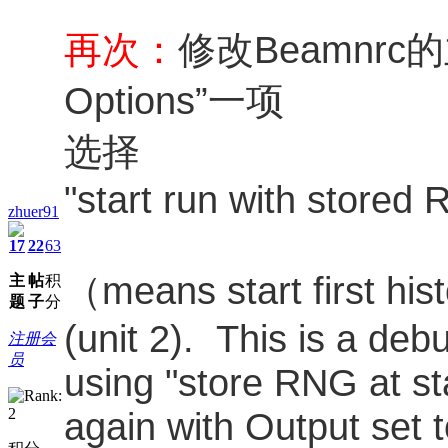
再次：
修改Beamnrc
Options”一项
选择
"start run with stored 
zhuer91
17
22
63
（means start first hist
主
帖
积
题
子
分
(unit 2). This is a deb
注册会
员
using "store RNG at sta
again with Output set t