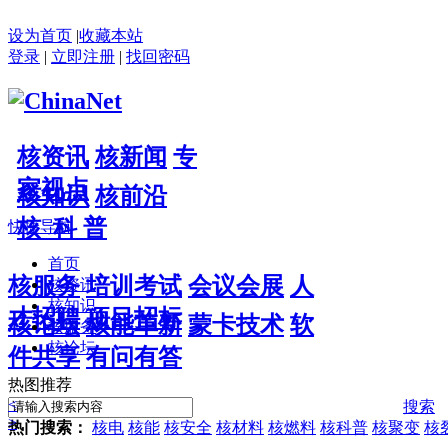
设为首页
|
收藏本站
登录
|
立即注册
|
找回密码
核资讯
核新闻
专
家视点
核知识
核前沿
核 科 普
快捷导航
首页
核服务
培训考试
会议会展
人
核资讯
核知识
才招聘
项目招标
核论坛
核能革新
蒙卡技术
软
核服务
核论坛
件共享
有问有答
热图推荐
<
搜索
>
热门搜索：
核电
核能
核安全
核材料
核燃料
核科普
核聚变
核