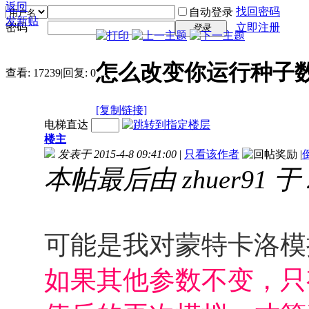
返回
找回密码
自动登录
发新贴
密码
立即注册
登录
怎么改变你运行种子数（f
查看:
17239
|
回复:
0
[复制链接]
电梯直达
楼主
发表于 2015-4-8 09:41:00
|
只看该作者
|
本帖最后由 zhuer91 于 2
可能是我对蒙特卡洛模
如果其他参数不变，只