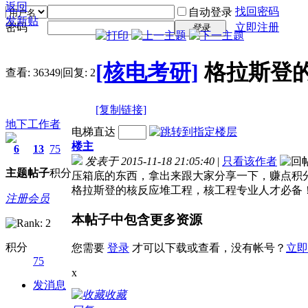
返回
找回密码
自动登录
发新贴
密码
立即注册
登录
[核电考研]
格拉斯登
查看:
36349
|
回复:
2
[复制链接]
地下工作者
电梯直达
楼主
6
13
75
发表于 2015-11-18 21:05:40
|
只看该作者
主题
帖子
积分
压箱底的东西，拿出来跟大家分享一下，赚点积
格拉斯登的核反应堆工程，核工程专业人才必备
注册会员
本帖子中包含更多资源
积分
您需要
登录
才可以下载或查看，没有帐号？
立即
75
x
发消息
收藏