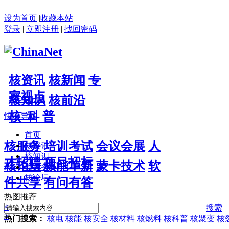
设为首页
|
收藏本站
登录
|
立即注册
|
找回密码
核资讯
核新闻
专
家视点
核知识
核前沿
核 科 普
快捷导航
首页
核服务
培训考试
会议会展
人
核资讯
核知识
才招聘
项目招标
核论坛
核能革新
蒙卡技术
软
核服务
核论坛
件共享
有问有答
热图推荐
<
搜索
>
热门搜索：
核电
核能
核安全
核材料
核燃料
核科普
核聚变
核