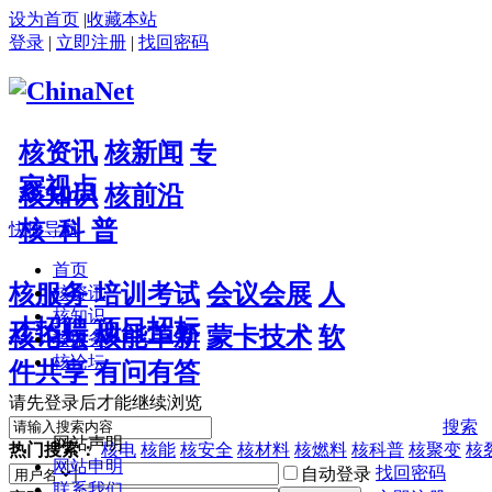
设为首页
|
收藏本站
登录
|
立即注册
|
找回密码
核资讯
核新闻
专
家视点
核知识
核前沿
核 科 普
快捷导航
首页
核服务
培训考试
会议会展
人
核资讯
核知识
才招聘
项目招标
核论坛
核能革新
蒙卡技术
软
核服务
核论坛
件共享
有问有答
请先登录后才能继续浏览
搜索
网站声明
热门搜索：
核电
核能
核安全
核材料
核燃料
核科普
核聚变
核
网站申明
找回密码
自动登录
联系我们