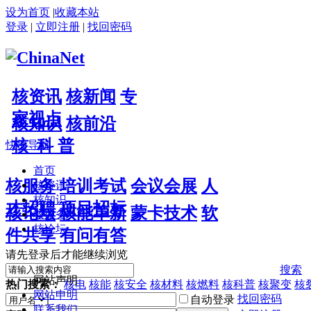
设为首页
|
收藏本站
登录
|
立即注册
|
找回密码
核资讯
核新闻
专
家视点
核知识
核前沿
核 科 普
快捷导航
首页
核服务
培训考试
会议会展
人
核资讯
核知识
才招聘
项目招标
核论坛
核能革新
蒙卡技术
软
核服务
核论坛
件共享
有问有答
请先登录后才能继续浏览
搜索
网站声明
热门搜索：
核电
核能
核安全
核材料
核燃料
核科普
核聚变
核
网站申明
找回密码
自动登录
联系我们