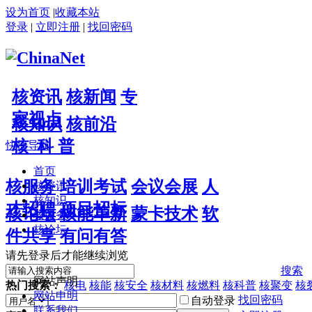
设为首页
|
收藏本站
登录
|
立即注册
|
找回密码
核资讯
核新闻
专
家视点
核知识
核前沿
核 科 普
快捷导航
首页
核服务
培训考试
会议会展
人
核资讯
核知识
才招聘
项目招标
核论坛
核能革新
蒙卡技术
软
核服务
核论坛
件共享
有问有答
请先登录后才能继续浏览
搜索
网站声明
热门搜索：
核电
核能
核安全
核材料
核燃料
核科普
核聚变
核
网站申明
找回密码
自动登录
联系我们