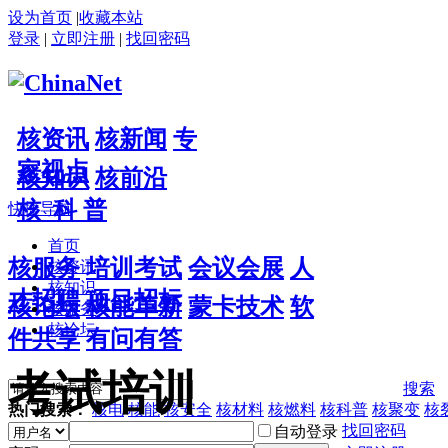
设为首页
|
收藏本站
登录
|
立即注册
|
找回密码
核资讯
核新闻
专
家视点
核知识
核前沿
核 科 普
快捷导航
首页
核服务
培训考试
会议会展
人
核资讯
核知识
才招聘
项目招标
核论坛
核能革新
蒙卡技术
软
核服务
核论坛
件共享
有问有答
考试培训
搜索
热门搜索：
核电
核能
核安全
核材料
核燃料
核科普
核聚变
核
找回密码
自动登录