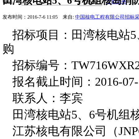
田湾核电站5、6号机组核岛消
密码
立即注册
登录
发布时间：2016-7-6 11:05
来自:
中国核电工程有限公司招标
招标项目：田湾核电站
5
购
招标编号：
TW716WXR2
报名截止时间：
2016-07-
联系人：李宾
田湾核电站
5
、
6
号机组
江苏核电有限公司（
JNP