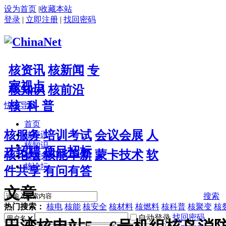
设为首页
|
收藏本站
登录
|
立即注册
|
找回密码
核资讯
核新闻
专
家视点
核知识
核前沿
核 科 普
快捷导航
首页
核服务
培训考试
会议会展
人
核资讯
核知识
才招聘
项目招标
核论坛
核能革新
蒙卡技术
软
核服务
核论坛
件共享
有问有答
文章
搜索
热门搜索：
核电
核能
核安全
核材料
核燃料
核科普
核聚变
核
找回密码
自动登录