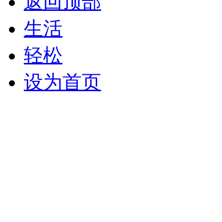
返回顶部
生活
轻松
设为首页