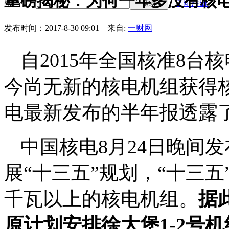
重磅揭秘：为何一年多没有核
密码
立即注册
登录
发布时间：2017-8-30 09:01
来自:
一财网
自
2015
年全国核准
8
台核
今尚无新的核电机组获得
电最新发布的半年报透露
中国核电
8
月
24
日晚间发
展
“
十三五
”
规划，
“
十三五
千瓦以上的核电机组。
据
原计划安排徐大堡
1-2
号机