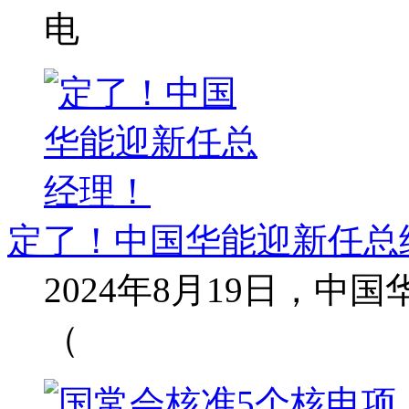
电
定了！中国华能迎新任总
2024年8月19日，
（