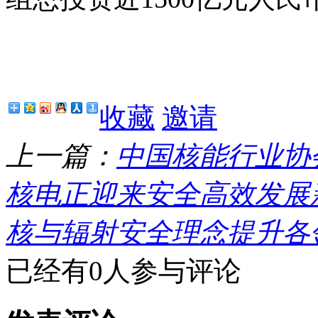
收藏
邀请
上一篇：
中国核能行业协
核电正迎来安全高效发展
核与辐射安全理念提升各
已经有0人参与评论