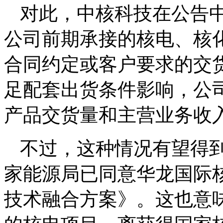
对此，中核科技在公告
公司前期承接的核电、核
合同约定或客户要求的交
足配套出货条件影响，公
产品交货量和主营业务收
不过，这种情况有望得
家能源局已同意华龙国际
技术融合方案》。这也意