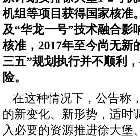
机组等项目获得国家核准
及
“
华龙一号
”
技术融合影
核准，
2017
年至今尚无新
三五
”
规划执行并不顺利，
险。
在这种情况下，公告称
的新变化、新形势，适时
入必要的资源推进徐大堡