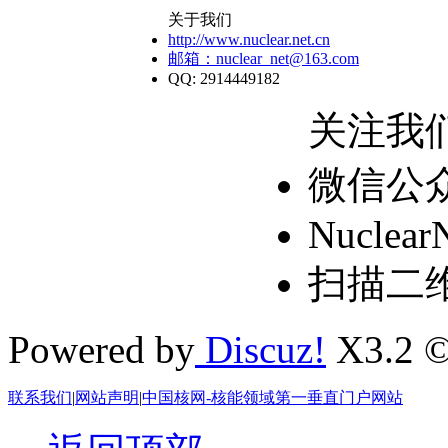
关于我们
http://www.nuclear.net.cn
邮箱：nuclear_net@163.com
QQ: 2914449182
关注我
微信公
Nuclear
扫描二
Powered by
Discuz!
X3.2 ©
联系我们
|
网站声明
|
中国核网-核能领域第一垂直门户网站