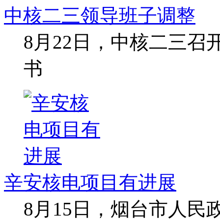
中核二三领导班子调整
8月22日，中核二三
书
辛安核电项目有进展
8月15日，烟台市人