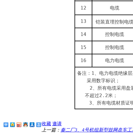
12
电缆
13
铠装直埋控制电
14
控制电缆
15
控制电缆
16
电力电缆
备注：
1
、电力电缆绝缘层
采用数字标识；
2
、所有电缆采用盘
不超过
2.2
米；
3
、所有电缆材质证
收藏
邀请
上一篇：
秦二厂3、4号机组新型鼓网盘车工