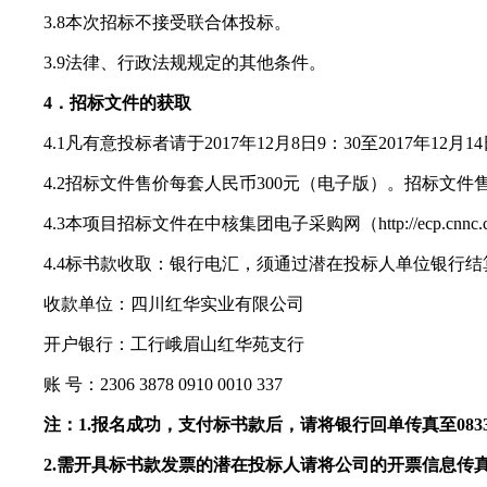
3.8
本次招标不接受联合体投标。
3.9
法律、行政法规规定的其他条件。
4
．招标文件的获取
4.1
凡有意投标者请于
2017
年
12
月
8
日
9
：
30
至
2017
年
12
月
14
4.2
招标文件售价每套人民币
300
元（电子版）。招标文件
4.3
本项目招标文件在中核集团电子采购网（
http://ecp.cnnc
4.4
标书款收取：银行电汇，须通过潜在投标人单位银行结
收款单位：四川红华实业有限公司
开户银行：工行峨眉山红华苑支行
账
号：
2306 3878 0910 0010 337
注：
1.
报名成功，支付标书款后，请将银行回单传真至
083
2.
需开具标书款发票的潜在投标人请将公司的开票信息传