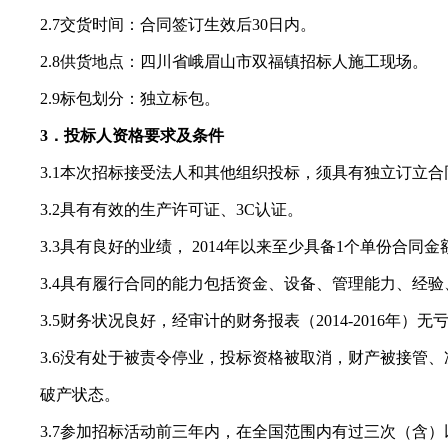
2.7
交货时间：合同签订生效后
30
日内。
2.8
供货地点：四川省峨眉山市双福镇招标人施工现场。
2.9
标包划分：独立标包。
3
．投标人资格要求及条件
3.1
本次招标接受法人和其他组织投标，须具有独立订立合
3.2
具有有效的生产许可证、
3C
认证。
3.3
具有良好的业绩，
2014
年以来至少具备
1
个单份合同金
3.4
具有履行合同的能力包括资金、设备、管理能力、经验
3.5
财务状况良好，经审计的财务报表（
2014-2016
年）无
3.6
没有处于被责令停业，投标资格被取消，财产被接管、
破产状态。
3.7
参加招标活动前三年内，在全国范围内有过三次（含）