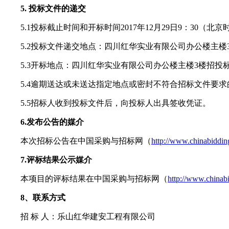
5.
投标文件的递交
5.1
投标截止时间和开标时间
2017
年
12
月
29
日
9
：
30
（北京
5.2
投标文件递交地点：四川红华实业有限公司办公楼主楼
5.3
开标地点：四川红华实业有限公司办公楼主楼
3
楼招投
5.4
逾期送达或未送达指定地点或密封不符合招标文件要求
5.5
招标人收到投标文件后，向投标人出具签收凭证。
6.
发布公告的媒介
本次招标公告在中国采购与招标网（
http://www.chinabiddin
7.
评标结果公示媒介
本项目的评标结果在中国采购与招标网（
http://www.chinab
8
、联系方式
招
标
人：乐山红华建安工程有限公司