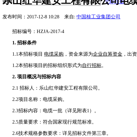
乐山红华建安工程有限公司电缆
密码
立即注册
登录
发布时间：2017-12-8 10:28
来自:
中国核工业集团公司
招标编号：
HZJA-2017-4
1.
招标条件
1.1
本招标项目
电缆采购
，资金来源为
企业自筹资金
，出资
1.2
本招标项目的招标组织形式为
自行招标
。
2.
项目概况与招标内容
2.1
招标人：乐山红华建安工程有限公司。
2.2
项目名称：电缆采购。
2.3
招标内容：电缆一批（详见附表
1
）。
2.5
质量要求：符合国家现行规范标准。
2.6
技术规格参数要求：详见招标文件第三章。