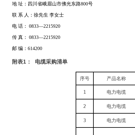
地
址：四川省峨眉山市佛光东路
800
号
联
系
人：徐先生
李女士
电
话：
0833
—
2215920
传
真：
0833
—
2215920
邮
编：
614200
附表
1
： 电缆采购清单
序号
产品名称
1
电力电缆
2
电力电缆
3
电力电缆