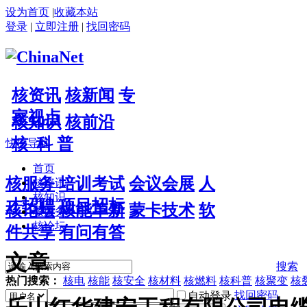
设为首页
|
收藏本站
登录
|
立即注册
|
找回密码
核资讯
核新闻
专
家视点
核知识
核前沿
核 科 普
快捷导航
首页
核服务
培训考试
会议会展
人
核资讯
核知识
才招聘
项目招标
核论坛
核能革新
蒙卡技术
软
核服务
核论坛
件共享
有问有答
文章
搜索
热门搜索：
核电
核能
核安全
核材料
核燃料
核科普
核聚变
核
找回密码
自动登录