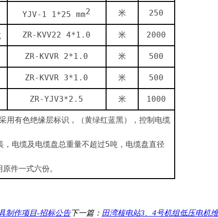
2
米
250
YJV-1 1*25 mm
ZR-KVV22 4*1.0
米
2000
缆
ZR-KVVR 2*1.0
米
500
ZR-KVVR 3*1.0
米
500
ZR-YJV3*2.5
米
1000
采用有色绝缘层标识，（黄绿红蓝黑），控制电缆
装，电缆及电缆盘总重量不超过
5
吨，电缆盘直径
明原件一式六份。
具制作项目-招标公告
下一篇：
田湾核电站3、4号机组低压电机