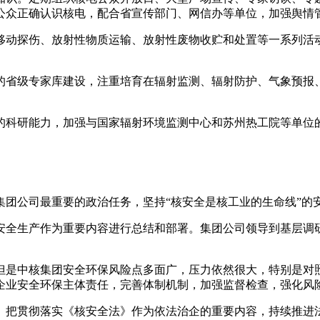
公众正确认识核电，配合省宣传部门、网信办等单位，加强舆情
动探伤、放射性物质运输、放射性废物收贮和处置等一系列活动
省级专家库建设，注重培育在辐射监测、辐射防护、气象预报、
科研能力，加强与国家辐射环境监测中心和苏州热工院等单位的
公司最重要的政治任务，坚持“核安全是核工业的生命线”的
全生产作为重要内容进行总结和部署。集团公司领导到基层调研
是中核集团安全环保风险点多面广，压力依然很大，特别是对照
企业安全环保主体责任，完善体制机制，加强监督检查，强化风
。把贯彻落实《核安全法》作为依法治企的重要内容，持续推进