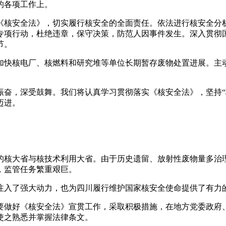
的各项工作上。
核安全法》，切实履行核安全的全面责任。依法进行核安全分析
专项行动，杜绝违章，保守决策，防范人因事件发生。深入贯彻
节。
快核电厂、核燃料和研究堆等单位长期暂存废物处置进展。主动
，深受鼓舞。我们将认真学习贯彻落实《核安全法》，坚持“
迈进。
核大省与核技术利用大省。由于历史遗留、放射性废物量多治理
，监管任务繁重艰巨。
入了强大动力，也为四川履行维护国家核安全使命提供了有力
做好《核安全法》宣贯工作，采取积极措施，在地方党委政府、
使之熟悉并掌握法律条文。