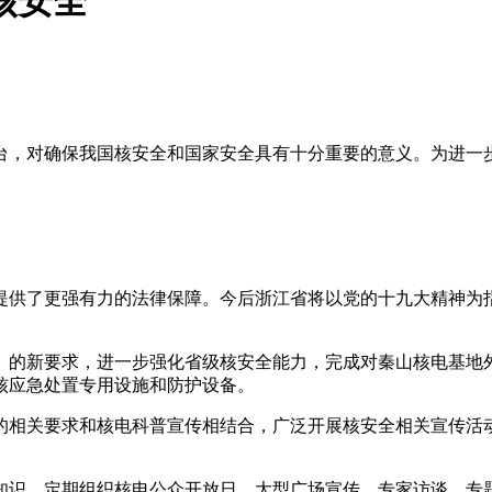
核安全
台，对确保我国核安全和国家安全具有十分重要的意义。为进一
供了更强有力的法律保障。今后浙江省将以党的十九大精神为指
。
的新要求，进一步强化省级核安全能力，完成对秦山核电基地外
核应急处置专用设施和防护设备。
相关要求和核电科普宣传相结合，广泛开展核安全相关宣传活动
识。定期组织核电公众开放日、大型广场宣传、专家访谈、专题