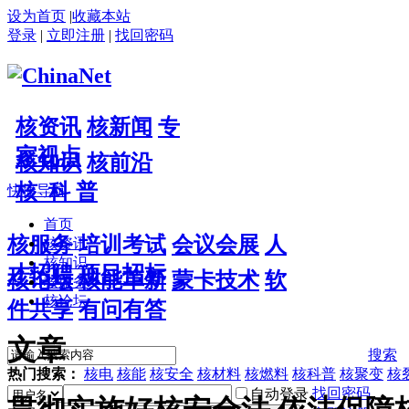
设为首页
|
收藏本站
登录
|
立即注册
|
找回密码
核资讯
核新闻
专
家视点
核知识
核前沿
核 科 普
快捷导航
首页
核服务
培训考试
会议会展
人
核资讯
核知识
才招聘
项目招标
核论坛
核能革新
蒙卡技术
软
核服务
核论坛
件共享
有问有答
文章
搜索
热门搜索：
核电
核能
核安全
核材料
核燃料
核科普
核聚变
核
找回密码
自动登录