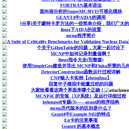
FORTRAN基本语法
面向核分析的SuperMC/RVIS可视化模块
GEANT4中AIDA的调用
[分享]关于蒙特卡罗方法的一些简单介绍，我们广大的新
linux下AIDA的设置
mcnp程序简介
A Suite of Criticality Benchmarks for Validating Nuclear Data
个关于G4IonTable的问题，大家一起讨论下
MCNP中如何记录剂量值啊？
linux指令大全(完整篇)
使用SimpleGeo建造并导出 MCNP和Fluka所需的几
DetectorConstruction函数运行过程详解
CNP输入卡实例【zhenghua】
回复中子模拟中能量沉积的问题
大家给看看这两个界面库哪个正确！
MCNP4C的安装（XP系统）及运行详细过程
belongself专题(3)——geant的程序结构
mcnp历代版本的区别是什么？
Geant4中Example N02的特点
En卡的注意事项
Geant4 的基本概念