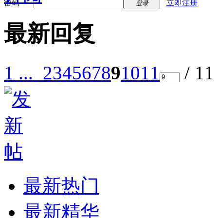
密码
立即注册
登录
最新回复
1 ...
2
3
4
5
6
7
8
9
10
11
/ 1
最新热门
最新精华