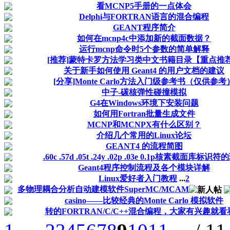
看MCNP5手册的一点体会
Delphi与FORTRAN语言的混合编程
GEANT程序简介
如何在mcnp4c中添加新的截面数据？
运行mcnp命令时5个参数的简单解释
[推荐]蒙特卡罗方法学习类中文书籍目录【重点推
关于新手如何使用 Geant4 的用户文档的建议
[分享]Monte Carlo方法入门级参考书（仅供参考
中子-碳核弹性碰撞模拟
G4在Windows环境下安装问题
如何用Fortran批量生成文件
MCNP和MCNPX有什么区别？
介绍几个常用的Linux论坛
GEANT4 的流程简图
.60c .57d .05t .24y .02p .03e 0.1p核素截面库标识
Geant4程序控制流程及各个模块详解
Linux爱好者入门教程
...
2
多物理耦合分析自动建模软件SuperMC/MCAM
casino——比较经典的Monte Carlo 模拟软件
转的FORTRAN/C/C++混合编程，大家有兴趣就看