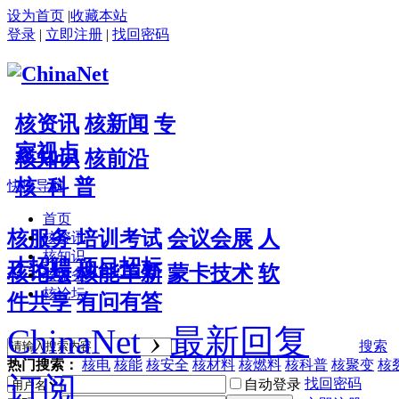
设为首页
|
收藏本站
登录
|
立即注册
|
找回密码
核资讯
核新闻
专
家视点
核知识
核前沿
核 科 普
快捷导航
首页
核服务
培训考试
会议会展
人
核资讯
核知识
才招聘
项目招标
核论坛
核能革新
蒙卡技术
软
核服务
核论坛
件共享
有问有答
ChinaNet
›
最新回复
搜索
热门搜索：
核电
核能
核安全
核材料
核燃料
核科普
核聚变
核
订阅
找回密码
自动登录