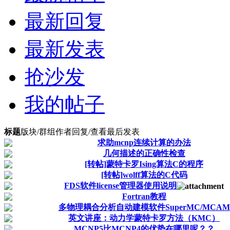
最新回复
最新发表
抢沙发
我的帖子
标题
版块/群组
作者
回复/查看
最后发表
求助mcnp连续计算的办法
几何描述的正确性检查
[转帖]蒙特卡罗Ising算法C的程序
[转帖]wolff算法的C代码
FDS软件license管理器使用说明
Fortran教程
多物理耦合分析自动建模软件SuperMC/MCAM
英文讲座：动力学蒙特卡罗方法（KMC）
MCNP5比MCNP4的优势在哪里呢？？