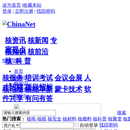
设为首页
|
收藏本站
登录
|
立即注册
|
找回密码
核资讯
核新闻
专
家视点
核知识
核前沿
核 科 普
快捷导航
首页
核服务
培训考试
会议会展
人
核资讯
核知识
才招聘
项目招标
核论坛
核能革新
蒙卡技术
软
核服务
核论坛
件共享
有问有答
搜索
热门搜索：
核电
核能
核安全
核材料
核燃料
核科普
核聚变
核
找回密码
自动登录