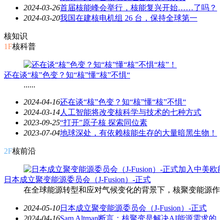
2024-03-26
首届核能峰会举行，核能复兴开始……了吗？
2024-03-20
我国在建核电机组 26 台，保持全球第一
核知识
1F
核科普
还在谈“核”色变？知“核”懂“核”不惧“
......
2024-04-16
还在谈“核”色变？知“核”懂“核”不惧“
2024-03-14
人工智能将改变核科学与技术的七种方式
2023-09-25
“打开”原子核 探索同位素
2023-07-04
地球深处，有依赖核能生存的大量暗黑生物！
2F
核前沿
日本成立聚变能源委员会（J-Fusion）-正式
在全球能源转型和应对气候变化的背景下，核聚变能源作为一种
2024-05-10
日本成立聚变能源委员会（J-Fusion）-正式
2024-04-16
Sam Altman断言：核聚变是解决AI能源需求的