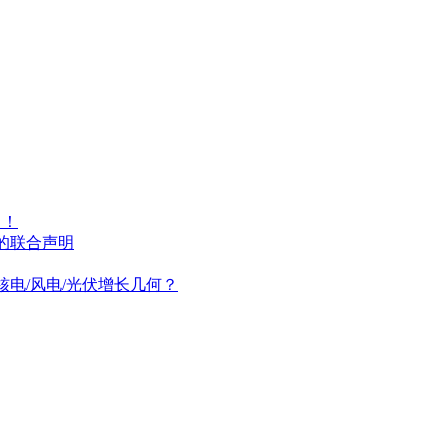
名！
的联合声明
/核电/风电/光伏增长几何？