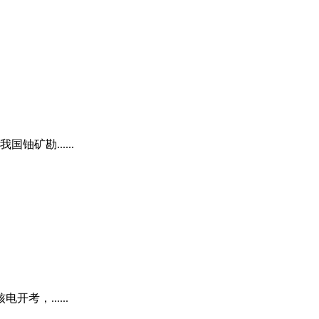
矿勘......
考，......