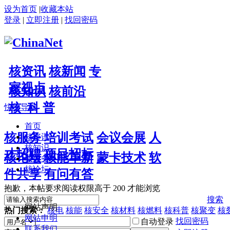
设为首页
|
收藏本站
登录
|
立即注册
|
找回密码
核资讯
核新闻
专
家视点
核知识
核前沿
核 科 普
快捷导航
首页
核服务
培训考试
会议会展
人
核资讯
核知识
才招聘
项目招标
核论坛
核能革新
蒙卡技术
软
核服务
核论坛
件共享
有问有答
抱歉，本帖要求阅读权限高于 200 才能浏览
搜索
网站声明
热门搜索：
核电
核能
核安全
核材料
核燃料
核科普
核聚变
核
网站申明
找回密码
自动登录
联系我们