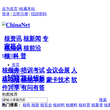
设为首页
|
收藏本站
登录
|
立即注册
|
找回密码
核资讯
核新闻
专
家视点
核知识
核前沿
核 科 普
快捷导航
首页
核服务
培训考试
会议会展
人
核资讯
核知识
才招聘
项目招标
核论坛
核能革新
蒙卡技术
软
核服务
核论坛
件共享
有问有答
热图推荐
<
搜索
>
热门搜索：
核电
核能
核安全
核材料
核燃料
核科普
核聚变
核