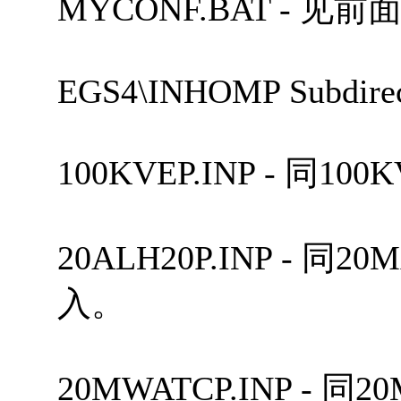
MYCONF.BAT - 见
EGS4\INHOMP Subdirec
100KVEP.INP - 同1
20ALH20P.INP - 同
入。
20MWATCP.INP - 同