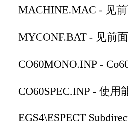
MACHINE.MAC - 
MYCONF.BAT - 见
CO60MONO.INP - 
CO60SPEC.INP -
EGS4\ESPECT Subdirect