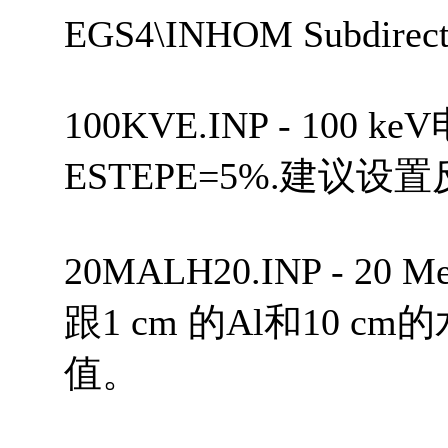
EGS4\INHOM Subdirect
100KVE.INP - 10
ESTEPE=5%.建议设
20MALH20.INP - 
跟1 cm 的Al和10 c
值。