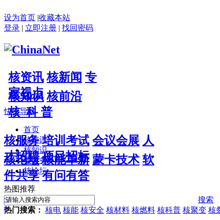
设为首页
|
收藏本站
登录
|
立即注册
|
找回密码
核资讯
核新闻
专
家视点
核知识
核前沿
核 科 普
快捷导航
首页
核服务
培训考试
会议会展
人
核资讯
核知识
才招聘
项目招标
核论坛
核能革新
蒙卡技术
软
核服务
核论坛
件共享
有问有答
热图推荐
<
搜索
>
热门搜索：
核电
核能
核安全
核材料
核燃料
核科普
核聚变
核