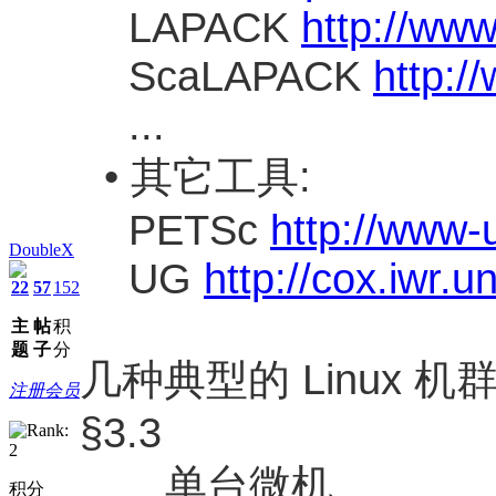
LAPACK
http://www
ScaLAPACK
http:/
...
• 其它工具:
PETSc
http://www-
DoubleX
UG
http://cox.iwr.u
22
57
152
主
帖
积
题
子
分
几种典型的 Linux 机
注册会员
§3.3
单台微机
积分