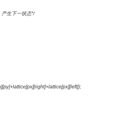
，产生下一状态*/
py]+lattice[px][right]+lattice[px][left]);