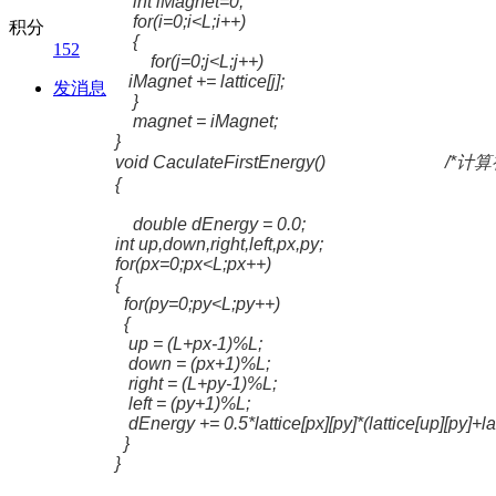
int iMagnet=0;
for(i=0;i<L;i++)
积分
{
152
for(j=0;j<L;j++)
iMagnet += lattice
[j];
发消息
}
magnet = iMagnet;
}
void CaculateFirstEnergy() /*
{
double dEnergy = 0.0;
int up,down,right,left,px,py;
for(px=0;px<L;px++)
{
for(py=0;py<L;py++)
{
up = (L+px-1)%L;
down = (px+1)%L;
right = (L+py-1)%L;
left = (py+1)%L;
dEnergy += 0.5*lattice[px][py]*(lattice[up][py]+latti
}
}