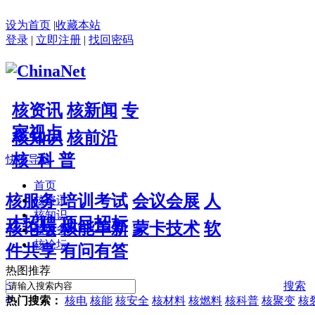
设为首页
|
收藏本站
登录
|
立即注册
|
找回密码
核资讯
核新闻
专
家视点
核知识
核前沿
核 科 普
快捷导航
首页
核服务
培训考试
会议会展
人
核资讯
核知识
才招聘
项目招标
核论坛
核能革新
蒙卡技术
软
核服务
核论坛
件共享
有问有答
热图推荐
<
搜索
>
热门搜索：
核电
核能
核安全
核材料
核燃料
核科普
核聚变
核