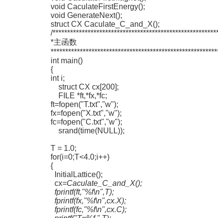
void CaculateFirstEnergy();
void GenerateNext();
struct CX Caculate_C_and_X();
/********************************************************
*主函数
*********************************************************
int main()
{
int i;
struct CX cx[200];
FILE *ft,*fx,*fc;
ft=fopen("T.txt","w");
fx=fopen("X.txt","w");
fc=fopen("C.txt","w");
srand(time(NULL));
T = 1.0;
for(i=0;T<4.0;i++)
{
InitialLattice();
cx
=Caculate_C_and_X();
fprintf(ft,"%f\n",T);
fprintf(fx,"%f\n",cx
.X);
fprintf(fc,"%f\n",cx
.C);