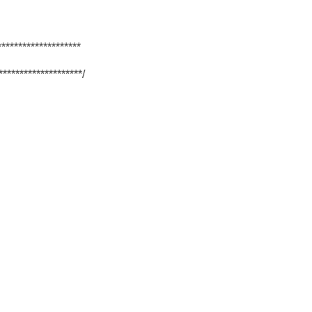
********************
********************/