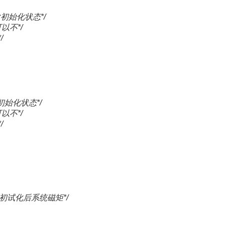
初始化状态*/
*/
/
初始化状态*/
*/
/
计算初试化后系统磁矩*/