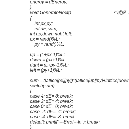
energy = dEnergy;
}
void GenerateNext() /*试探
{
int px,py;
int dE,sum;
int up,down,right,left;
px = rand()%L;
py = rand()%L;
up = (L+px-1)%L;
down = (px+1)%L;
right = (L+py-1)%L;
left = (py+1)%L;
sum = (lattice[px][py])*(lattice[up][py]+lattice[down][
switch(sum)
{
case 4: dE= 8; break;
case 2: dE= 4; break;
case 0: dE= 0; break;
case -2: dE= -4; break;
case -4: dE= -8; break;
default: printf("---Erro!---\n"); break;
}