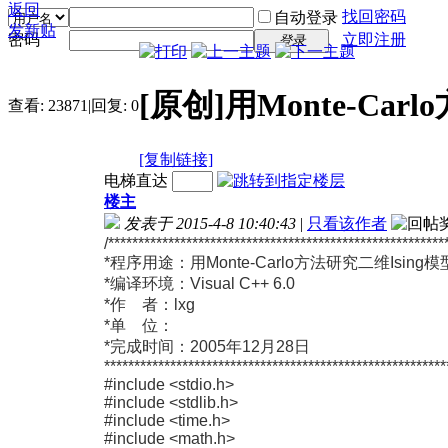
返回
找回密码
自动登录
发新贴
密码
立即注册
登录
[原创]用Monte-Ca
查看:
23871
|
回复:
0
[复制链接]
电梯直达
楼主
发表于 2015-4-8 10:40:43
|
只看该作者
/********************************************************
*程序用途：用Monte-Carlo方法研究二维Is
*编译环境：Visual C++ 6.0
*作 者：lxg
*单 位：
*完成时间：2005年12月28日
*********************************************************
#include <stdio.h>
#include <stdlib.h>
#include <time.h>
#include <math.h>