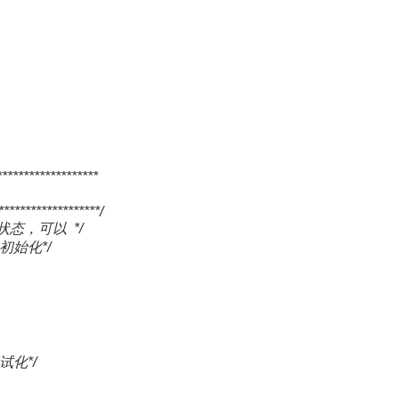
*******************
*******************/
状态，可以 */
化*/
试化*/