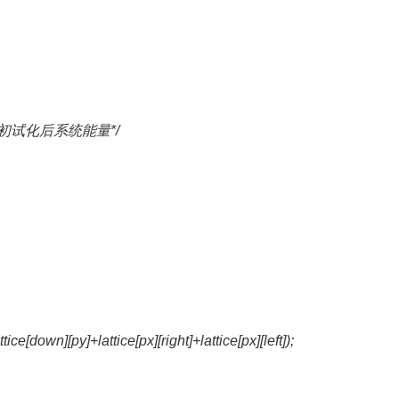
计算初试化后系统能量*/
ce[down][py]+lattice[px][right]+lattice[px][left]);