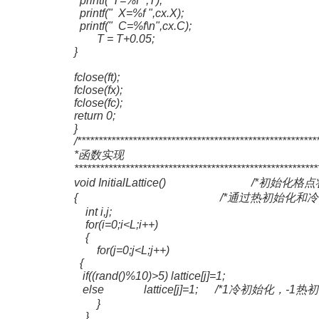
printf("T=%f ",T);
printf(" X=%f ",cx
.X);
printf(" C=%f\n",cx
.C);
T = T+0.05;
}
fclose(ft);
fclose(fx);
fclose(fc);
return 0;
}
/********************************************************
*函数实现
*********************************************************
void InitialLattice() /*初始化格点
{ /*通过热初始化和冷初始
int i,j;
for(i=0;i<L;i++)
{
for(j=0;j<L;j++)
{
if((rand()%10)>5) lattice
[j]=1;
else lattice
[j]=1; /*1冷初始化，-1热初
}
}