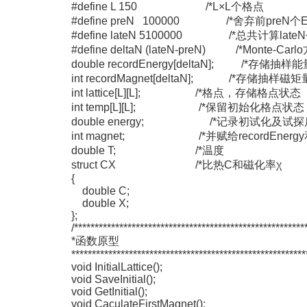
#define L 150 /*L×L个格
#define preN 100000 /*舍弃前p
#define lateN 5100000 /*总共计算l
#define deltaN (lateN-preN) /*Monte
double recordEnergy[deltaN]; /
int recordMagnet[deltaN]; /*存
int lattice[L][L]; /*格点，存储格
int temp[L][L]; /*保留初始化格
double energy; /*记录初试化及试探
int magnet; /*并赋给recordEnergy和re
double T; /*温度 *
struct CX /*比热C和磁化率
{
double C;
double X;
};
/********************************************************
*函数原型
*********************************************************
void InitialLattice();
void SaveInitial();
void GetInitial();
void CaculateFirstMagnet();