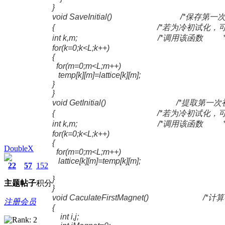
}
void SaveInitial() /*保存第一次
{ /*若为冷初试化，可以不
int k,m; /*调用该函数 *
for(k=0;k<L;k++)
{
for(m=0;m<L;m++)
temp[k][m]=lattice[k][m];
}
}
void GetInitial() /*提取第一次
{ /*若为冷初试化，可以不
int k,m; /*调用该函数 *
for(k=0;k<L;k++)
{
DoubleX
for(m=0;m<L;m++)
lattice[k][m]=temp[k][m];
22
57
152
}
主题
帖子
积分
}
void CaculateFirstMagnet() /*
注册会员
{
int i,j;