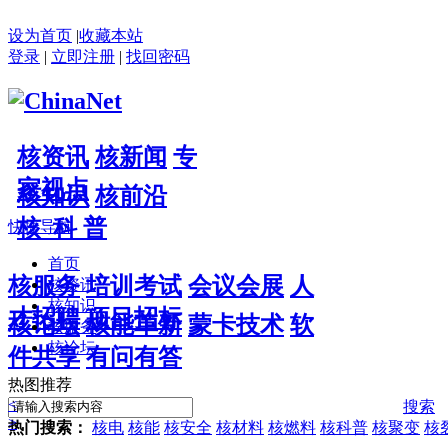
设为首页
|
收藏本站
登录
|
立即注册
|
找回密码
核资讯
核新闻
专
家视点
核知识
核前沿
核 科 普
快捷导航
首页
核服务
培训考试
会议会展
人
核资讯
核知识
才招聘
项目招标
核论坛
核能革新
蒙卡技术
软
核服务
核论坛
件共享
有问有答
热图推荐
<
搜索
>
热门搜索：
核电
核能
核安全
核材料
核燃料
核科普
核聚变
核