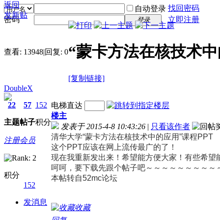
返回
找回密码
自动登录
发新贴
密码
立即注册
登录
“蒙卡方法在核技术中
查看:
13948
|
回复:
0
[复制链接]
DoubleX
22
57
152
电梯直达
楼主
主题
帖子
积分
发表于 2015-4-8 10:43:26
|
只看该作者
清华大学“蒙卡方法在核技术中的应用”课程PPT
注册会员
这个PPT应该在网上流传最广的了！
现在我重新发出来！希望能方便大家！有些希望
呵呵，要下载先跟个帖子吧～～～～～～～～～
积分
本帖转自52mc论坛
152
发消息
收藏