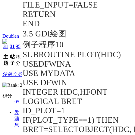
FILE_INPUT=FALSE
RETURN
END
3.5 GDI绘图
Doublen
例子程序10
31
31
95
SUBROUTINE PLOT(HDC)
主
帖
积
USEDFWINA
题
子
分
USE MYDATA
注册会员
USE DFWIN
INTEGER HDC,HFONT
积分
LOGICAL BRET
95
ID_PLOT=1
发
IF(PLOT_TYPE==1) THEN
消
息
BRET=SELECTOBJECT(HDC, H