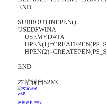
END
SUBROUTINEPEN()
USEDFWINA
USEMYDATA
HPEN(1)=CREATEPEN(PS_SOL
HPEN(2)=CREATEPEN(PS_SOL
END
本帖转自52MC
收藏
回复
使用道具
举报