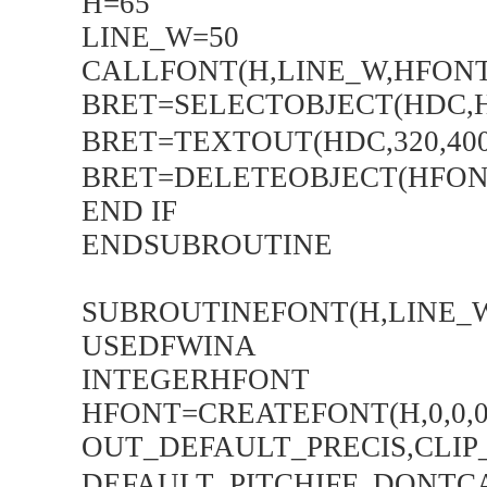
H=65
LINE_W=50
CALLFONT(H,LINE_W,HFONT
BRET=SELECTOBJECT(HDC,
BRET=TEXTOUT(HDC,320,40
BRET=DELETEOBJECT(HFON
END IF
ENDSUBROUTINE
SUBROUTINEFONT(H,LINE_
USEDFWINA
INTEGERHFONT
HFONT=CREATEFONT(H,0,0,0
OUT_DEFAULT_PRECIS,CLIP
DEFAULT_PITCHIFF_DONTC