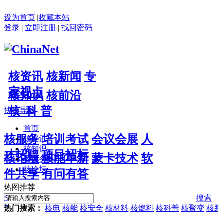
设为首页
|
收藏本站
登录
|
立即注册
|
找回密码
核资讯
核新闻
专
家视点
核知识
核前沿
核 科 普
快捷导航
首页
核服务
培训考试
会议会展
人
核资讯
核知识
才招聘
项目招标
核论坛
核能革新
蒙卡技术
软
核服务
核论坛
件共享
有问有答
热图推荐
<
搜索
>
热门搜索：
核电
核能
核安全
核材料
核燃料
核科普
核聚变
核