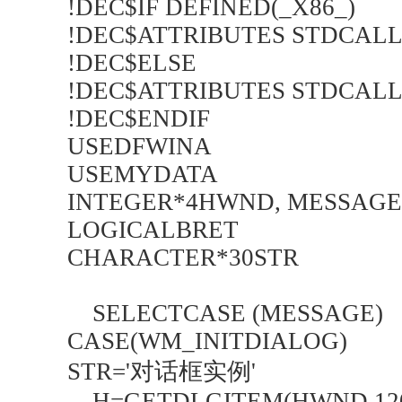
!DEC$IF DEFINED(_X86_)
!DEC$ATTRIBUTES STDCALL, 
!DEC$ELSE
!DEC$ATTRIBUTES STDCALL, A
!DEC$ENDIF
USEDFWINA
USEMYDATA
INTEGER*4HWND, MESSAGE
LOGICALBRET
CHARACTER*30STR
SELECTCASE (MESSAGE)
CASE(WM_INITDIALOG)
STR='对话框实例'
H=GETDLGITEM(HWND,120