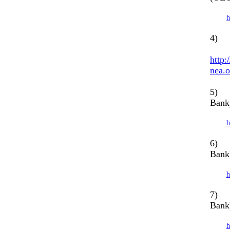
h
4) J
http
nea.o
5) J
Bank
h
6) J
Bank
h
7) J
Bank
h