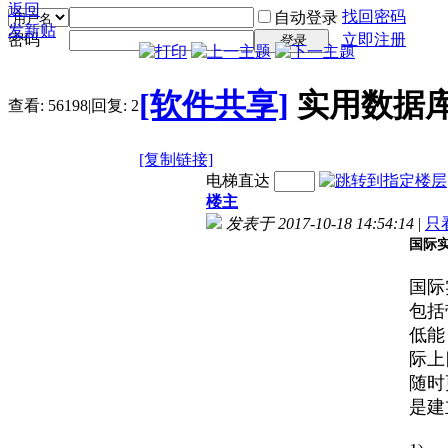
返回
找回密码
自动登录
发新贴
密码
立即注册
登录
[软件共享]
实用数据
查看:
56198
|
回复:
2
[复制链接]
电梯直达
楼主
发表于 2017-10-18 14:54:14
|
只
国际
国际
包括带
低能
际上
随时
是建