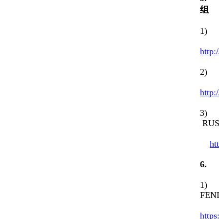
组
1) 
http:
2) R
http:
3) R
RUS
ht
6
1) F
FEND
https