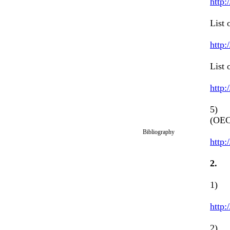
http:
List 
http:
List 
http:
5) B
(OEC
Bibliography
http:
2
1) N
http:
2) 