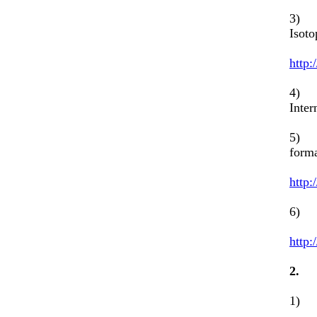
3) E
Isoto
http:
4) N
Inter
5) F
form
http:
6) 
http:
2
1) 