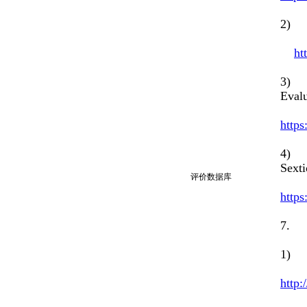
2) 
ht
3) M
Eval
https
4) S
Sext
评价数据库
https
7
1) 
http: