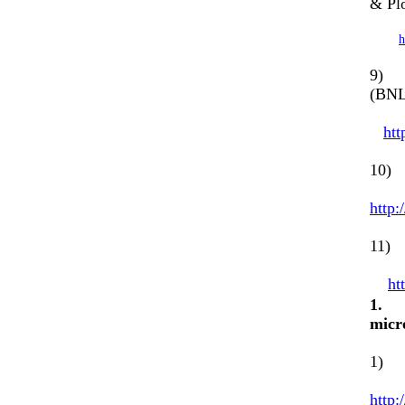
& Pl
h
9) E
(BN
htt
10) 
http:
11)
ht
1
micr
1) 
http: