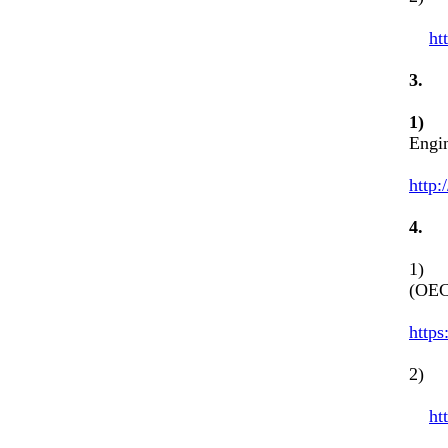
ht
3
1
Engi
http:
4
1) N
(OEC
https
2) D
ht