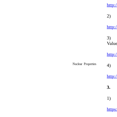
http:
2) Q
http:
3) C
Valu
http:
Nuclear Properties
4) 
http:
3
1) 
https