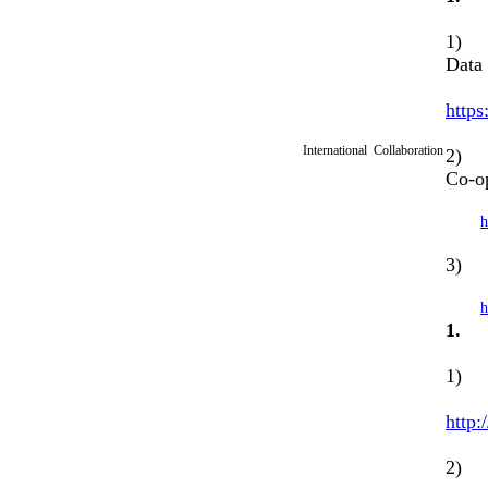
1) N
Data
https
International Collaboration
2) W
Co-o
h
3) C
h
1
1
http:
2