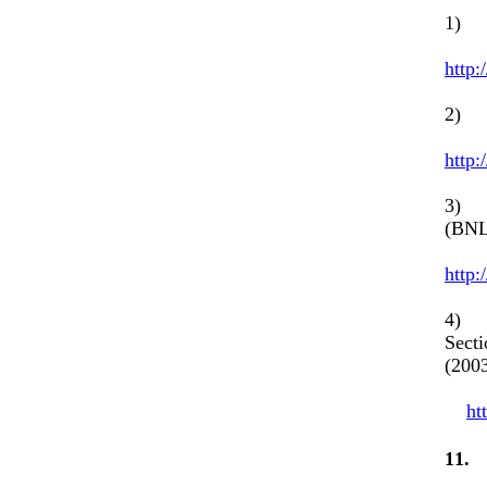
1) T
http
2) 
http
3) T
(BN
http
4) I
Sect
(2003
ht
1