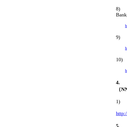
8) J
Bank
h
9) J
h
10) 
h
4
（
N
1) 
http:
5