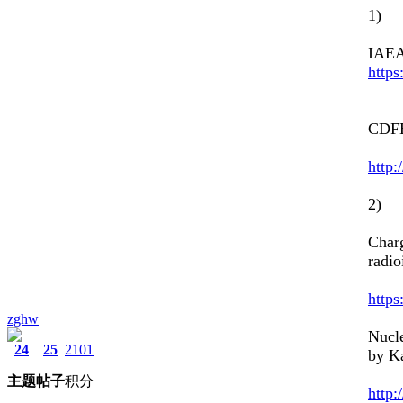
1) 
IAEA
https
CDFE
http:
2) C
Charg
radi
https
zghw
Nucle
24
25
2101
by Ka
主题
帖子
积分
http: