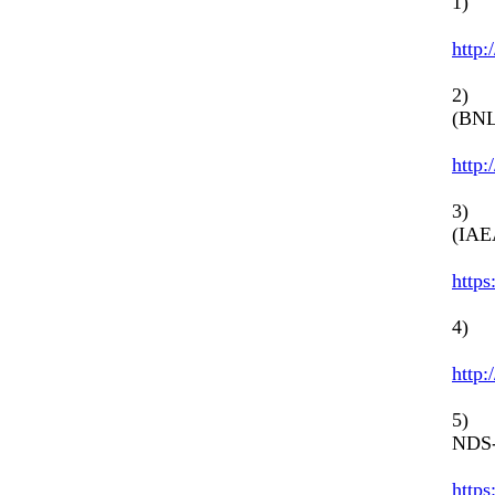
1) 
http:
2) E
(BN
http:
3) E
(IAE
https
4) 
http:
5) 
NDS-
https