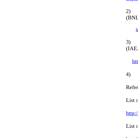
2) C
(BN
h
3) C
(IAE
ht
4) A
Refe
List 
http:
List 