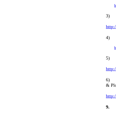
h
3) C
http:
4) E
h
5) E
http:
6) S
& Pl
http:
9