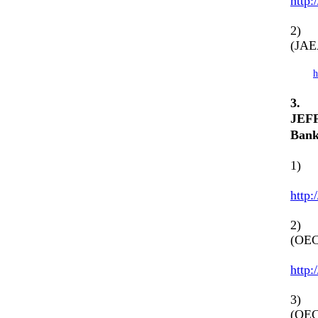
http:
2) J
(JA
h
3
JEFF
Ban
1) J
http:
2) J
(OEC
http:
3) J
(OEC