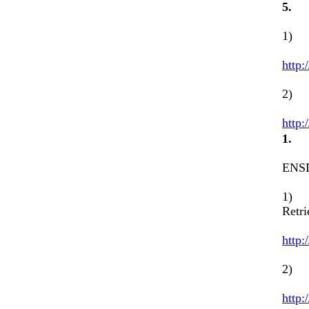
5
1) C
http:
2) N
http:
1
ENSD
1) E
Retr
http:
2) W
http: