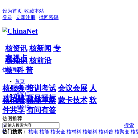
设为首页
|
收藏本站
登录
|
立即注册
|
找回密码
核资讯
核新闻
专
家视点
核知识
核前沿
核 科 普
快捷导航
首页
核服务
培训考试
会议会展
人
核资讯
核知识
才招聘
项目招标
核论坛
核能革新
蒙卡技术
软
核服务
核论坛
件共享
有问有答
热图推荐
<
搜索
>
热门搜索：
核电
核能
核安全
核材料
核燃料
核科普
核聚变
核