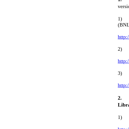
vers
1) C
(BN
http
2) E
http:
3) 
http:
2
Libr
1) 