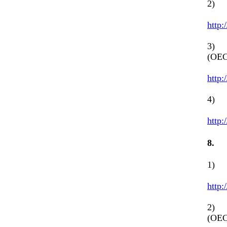
2) 
http:
3) J
(OEC
http:
4) 
http:
8
1) R
http:
2) J
(OEC