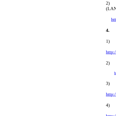
2) N
(LAN
ht
4
1) 
http
2) 
h
3) 
http:
4) L
http: