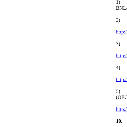
1) E
BNL
2) A
http:
3) C
http:
4) N
http:
5) E
(OEC
http:
1