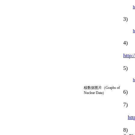
h
3) C
h
4) C
http:
5) 
h
核数据图片（
Graphs of
6) 
Nuclear Data
）
7) E
htt
8) S