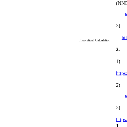
(NN
h
3) 
ht
Theoretical Calculation
2
1) 
https
2) 
h
3) 
https
1