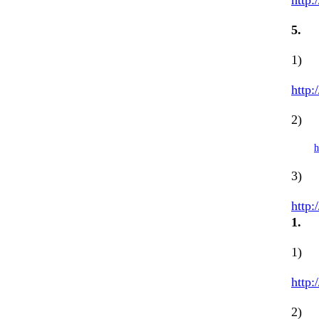
5
1) 
http:
2) 
h
3) N
http:
1
1) 
http:
2) 