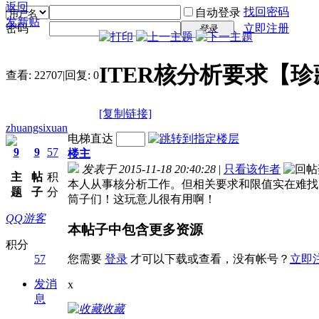
返回
找回密码
自动登录
发新贴
密码
立即注册
登录
ITER核分析要求【
查看:
22707
|
回复:
0
[复制链接]
zhuangsixuan
电梯直达
9
9
57
楼主
发表于 2015-11-18 20:40:28
|
只看该作者
主
帖
积
本人从事核分析工作。但相关要求和限值实在难找
题
子
分
筒子们！这玩意儿很有用啊！
QQ游客
本帖子中包含更多资源
积分
57
您需要
登录
才可以下载或查看，没有帐号？
立即
发消
x
息
收藏