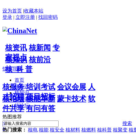
设为首页
|
收藏本站
登录
|
立即注册
|
找回密码
核资讯
核新闻
专
家视点
核知识
核前沿
核 科 普
快捷导航
首页
核服务
培训考试
会议会展
人
核资讯
核知识
才招聘
项目招标
核论坛
核能革新
蒙卡技术
软
核服务
核论坛
件共享
有问有答
热图推荐
<
搜索
>
热门搜索：
核电
核能
核安全
核材料
核燃料
核科普
核聚变
核