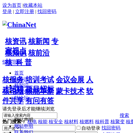
设为首页
|
收藏本站
登录
|
立即注册
|
找回密码
核资讯
核新闻
专
家视点
核知识
核前沿
核 科 普
快捷导航
首页
核服务
培训考试
会议会展
人
核资讯
核知识
才招聘
项目招标
核论坛
核能革新
蒙卡技术
软
核服务
核论坛
件共享
有问有答
请先登录后才能继续浏览
搜索
网站声明
热门搜索：
核电
核能
核安全
核材料
核燃料
核科普
核聚变
核
网站申明
找回密码
自动登录
联系我们