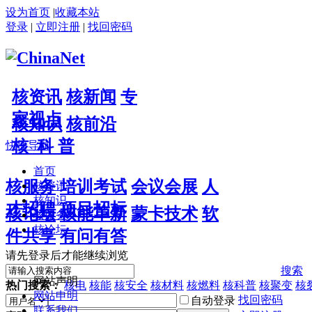
设为首页
|
收藏本站
登录
|
立即注册
|
找回密码
核资讯
核新闻
专
家视点
核知识
核前沿
核 科 普
快捷导航
首页
核服务
培训考试
会议会展
人
核资讯
核知识
才招聘
项目招标
核论坛
核能革新
蒙卡技术
软
核服务
核论坛
件共享
有问有答
请先登录后才能继续浏览
搜索
网站声明
热门搜索：
核电
核能
核安全
核材料
核燃料
核科普
核聚变
核
网站申明
找回密码
自动登录
联系我们