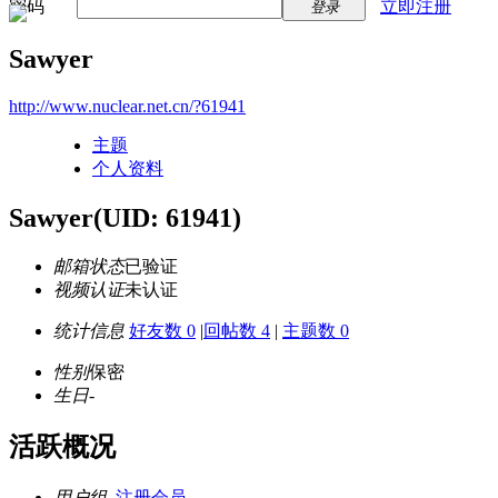
密码
立即注册
登录
Sawyer
http://www.nuclear.net.cn/?61941
主题
个人资料
Sawyer
(UID: 61941)
邮箱状态
已验证
视频认证
未认证
统计信息
好友数 0
|
回帖数 4
|
主题数 0
性别
保密
生日
-
活跃概况
用户组
注册会员