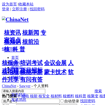
设为首页
|
收藏本站
登录
|
立即注册
|
找回密码
核资讯
核新闻
专
家视点
核知识
核前沿
核 科 普
快捷导航
首页
核服务
培训考试
会议会展
人
核资讯
核知识
才招聘
项目招标
核论坛
核能革新
蒙卡技术
软
核服务
核论坛
件共享
有问有答
ChinaNet
›
Sawyer
›
个人资料
搜索
加为好友
热门搜索：
核电
核能
核安全
核材料
核燃料
核科普
核聚变
核
发送消息
找回密码
自动登录