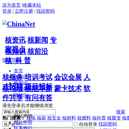
设为首页
|
收藏本站
登录
|
立即注册
|
找回密码
核资讯
核新闻
专
家视点
核知识
核前沿
核 科 普
快捷导航
首页
核服务
培训考试
会议会展
人
核资讯
核知识
才招聘
项目招标
核论坛
核能革新
蒙卡技术
软
核服务
核论坛
件共享
有问有答
请先登录后才能继续浏览
搜索
网站声明
热门搜索：
核电
核能
核安全
核材料
核燃料
核科普
核聚变
核
网站申明
找回密码
自动登录
联系我们