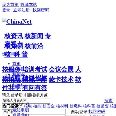
设为首页
|
收藏本站
登录
|
立即注册
|
找回密码
核资讯
核新闻
专
家视点
核知识
核前沿
核 科 普
快捷导航
首页
核服务
培训考试
会议会展
人
核资讯
核知识
才招聘
项目招标
核论坛
核能革新
蒙卡技术
软
核服务
核论坛
件共享
有问有答
请先登录后才能继续浏览
搜索
网站声明
热门搜索：
核电
核能
核安全
核材料
核燃料
核科普
核聚变
核
网站申明
找回密码
自动登录
联系我们