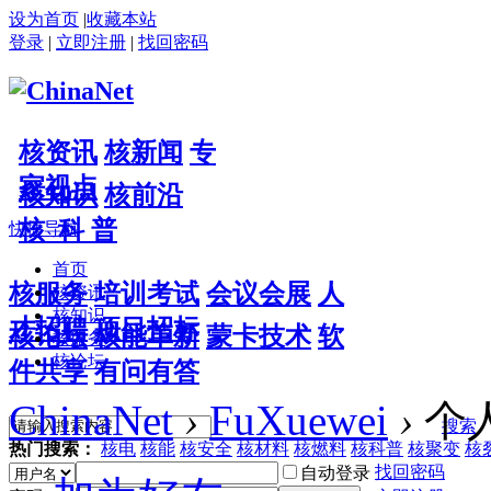
设为首页
|
收藏本站
登录
|
立即注册
|
找回密码
核资讯
核新闻
专
家视点
核知识
核前沿
核 科 普
快捷导航
首页
核服务
培训考试
会议会展
人
核资讯
核知识
才招聘
项目招标
核论坛
核能革新
蒙卡技术
软
核服务
核论坛
件共享
有问有答
ChinaNet
›
FuXuewei
›
个
搜索
热门搜索：
核电
核能
核安全
核材料
核燃料
核科普
核聚变
核
找回密码
自动登录