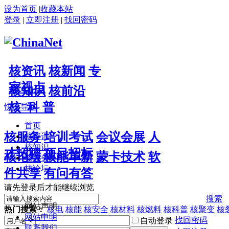
设为首页
|
收藏本站
登录
|
立即注册
|
找回密码
核资讯
核新闻
专
家视点
核知识
核前沿
核 科 普
快捷导航
首页
核服务
培训考试
会议会展
人
核资讯
核知识
才招聘
项目招标
核论坛
核能革新
蒙卡技术
软
核服务
核论坛
件共享
有问有答
请先登录后才能继续浏览
搜索
网站声明
热门搜索：
核电
核能
核安全
核材料
核燃料
核科普
核聚变
核
网站申明
找回密码
自动登录
联系我们