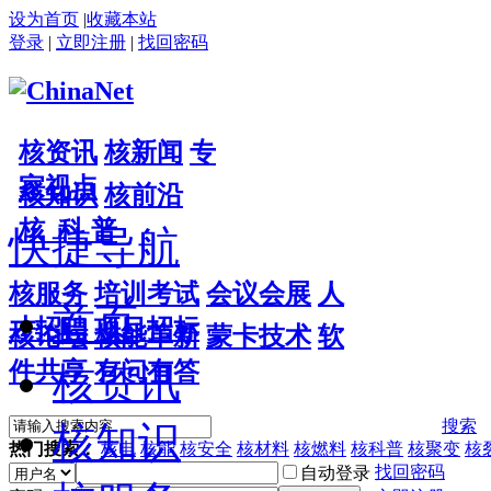
设为首页
|
收藏本站
登录
|
立即注册
|
找回密码
核资讯
核新闻
专
家视点
核知识
核前沿
核 科 普
快捷导航
核服务
培训考试
会议会展
人
首页
才招聘
项目招标
核论坛
核能革新
蒙卡技术
软
件共享
有问有答
核资讯
搜索
核知识
热门搜索：
核电
核能
核安全
核材料
核燃料
核科普
核聚变
核
找回密码
自动登录