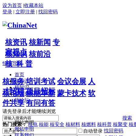
设为首页
|
收藏本站
登录
|
立即注册
|
找回密码
核资讯
核新闻
专
家视点
核知识
核前沿
核 科 普
快捷导航
首页
核服务
培训考试
会议会展
人
核资讯
核知识
才招聘
项目招标
核论坛
核能革新
蒙卡技术
软
核服务
核论坛
件共享
有问有答
请先登录后才能继续浏览
搜索
网站声明
热门搜索：
核电
核能
核安全
核材料
核燃料
核科普
核聚变
核
网站申明
找回密码
自动登录
联系我们