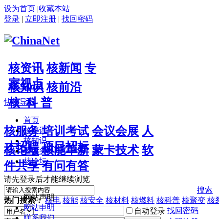
设为首页
|
收藏本站
登录
|
立即注册
|
找回密码
核资讯
核新闻
专
家视点
核知识
核前沿
核 科 普
快捷导航
首页
核服务
培训考试
会议会展
人
核资讯
核知识
才招聘
项目招标
核论坛
核能革新
蒙卡技术
软
核服务
核论坛
件共享
有问有答
请先登录后才能继续浏览
搜索
网站声明
热门搜索：
核电
核能
核安全
核材料
核燃料
核科普
核聚变
核
网站申明
找回密码
自动登录
联系我们