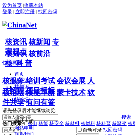
设为首页
|
收藏本站
登录
|
立即注册
|
找回密码
核资讯
核新闻
专
家视点
核知识
核前沿
核 科 普
快捷导航
首页
核服务
培训考试
会议会展
人
核资讯
核知识
才招聘
项目招标
核论坛
核能革新
蒙卡技术
软
核服务
核论坛
件共享
有问有答
请先登录后才能继续浏览
搜索
网站声明
热门搜索：
核电
核能
核安全
核材料
核燃料
核科普
核聚变
核
网站申明
找回密码
自动登录
联系我们