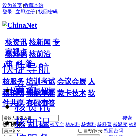
设为首页
|
收藏本站
登录
|
立即注册
|
找回密码
核资讯
核新闻
专
家视点
核知识
核前沿
核 科 普
快捷导航
核服务
培训考试
会议会展
人
首页
才招聘
项目招标
核论坛
核能革新
蒙卡技术
软
件共享
有问有答
核资讯
搜索
核知识
热门搜索：
核电
核能
核安全
核材料
核燃料
核科普
核聚变
核
找回密码
自动登录