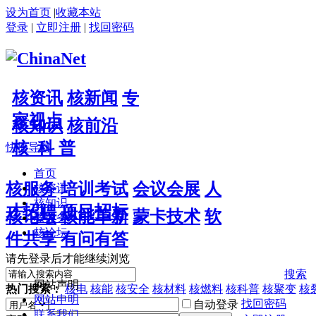
设为首页
|
收藏本站
登录
|
立即注册
|
找回密码
核资讯
核新闻
专
家视点
核知识
核前沿
核 科 普
快捷导航
首页
核服务
培训考试
会议会展
人
核资讯
核知识
才招聘
项目招标
核论坛
核能革新
蒙卡技术
软
核服务
核论坛
件共享
有问有答
请先登录后才能继续浏览
搜索
网站声明
热门搜索：
核电
核能
核安全
核材料
核燃料
核科普
核聚变
核
网站申明
找回密码
自动登录
联系我们