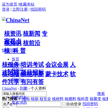
设为首页
|
收藏本站
登录
|
立即注册
|
找回密码
核资讯
核新闻
专
家视点
核知识
核前沿
核 科 普
快捷导航
首页
核服务
培训考试
会议会展
人
核资讯
核知识
才招聘
项目招标
核论坛
核能革新
蒙卡技术
软
核服务
核论坛
件共享
有问有答
ChinaNet
›
刘鹏
›
个人资料
搜索
加为好友
热门搜索：
核电
核能
核安全
核材料
核燃料
核科普
核聚变
核
发送消息
找回密码
自动登录