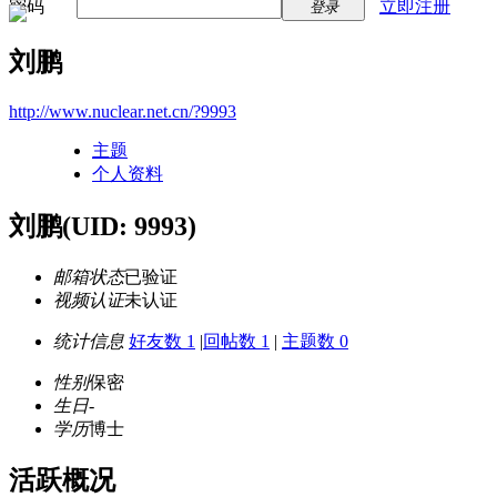
密码
立即注册
登录
刘鹏
http://www.nuclear.net.cn/?9993
主题
个人资料
刘鹏
(UID: 9993)
邮箱状态
已验证
视频认证
未认证
统计信息
好友数 1
|
回帖数 1
|
主题数 0
性别
保密
生日
-
学历
博士
活跃概况