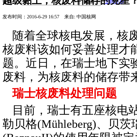
超级黏土，核废料储存的克星
密码
立即注册
登录
发布时间：2016-6-29 16:57
来自: 中国核网
随着全球核电发展，核
核废料该如何妥善处理才
题。近日，在瑞士地下实
废料，为核废料的储存带
瑞士核废料处理问题
目前，瑞士有五座核电
勒贝格
(Mühleberg)
、贝茨