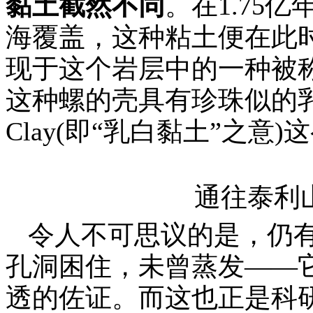
黏土截然不同
。在
1.75
亿
海覆盖，这种粘土便在此
现于这个岩层中的一种被
这种螺的壳具有珍珠似的
Clay(
即
“
乳白黏土
”
之意
)
这
通往泰利
令人不可思议的是，仍
孔洞困住，未曾蒸发
——
透的佐证。而这也正是科