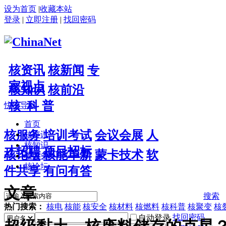
设为首页
|
收藏本站
登录
|
立即注册
|
找回密码
核资讯
核新闻
专
家视点
核知识
核前沿
核 科 普
快捷导航
首页
核服务
培训考试
会议会展
人
核资讯
核知识
才招聘
项目招标
核论坛
核能革新
蒙卡技术
软
核服务
核论坛
件共享
有问有答
文章
搜索
热门搜索：
核电
核能
核安全
核材料
核燃料
核科普
核聚变
核
找回密码
自动登录