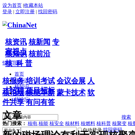
设为首页
|
收藏本站
登录
|
立即注册
|
找回密码
核资讯
核新闻
专
家视点
核知识
核前沿
核 科 普
快捷导航
首页
核服务
培训考试
会议会展
人
核资讯
核知识
才招聘
项目招标
核论坛
核能革新
蒙卡技术
软
核服务
核论坛
件共享
有问有答
文章
搜索
热门搜索：
核电
核能
核安全
核材料
核燃料
核科普
核聚变
核
找回密码
自动登录