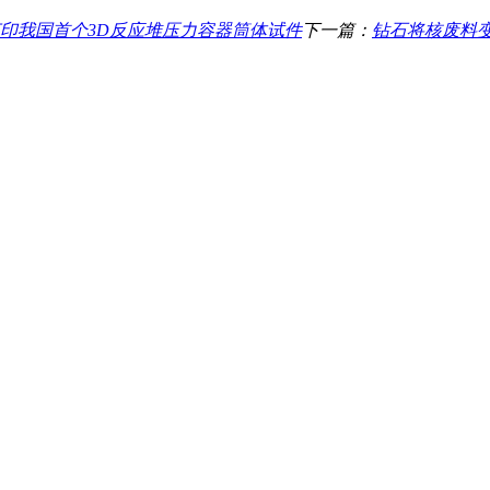
打印我国首个3D反应堆压力容器筒体试件
下一篇：
钻石将核废料