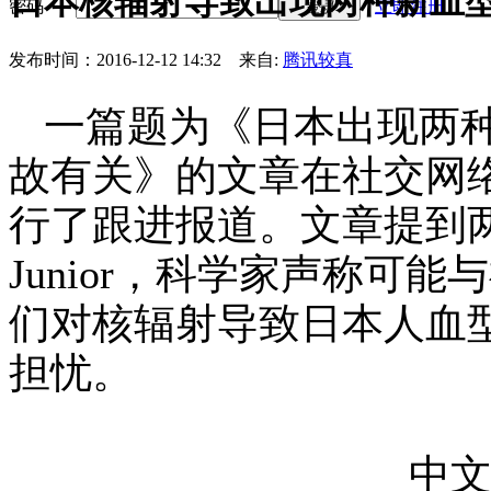
日本核辐射导致出现两种新血
密码
立即注册
登录
发布时间：2016-12-12 14:32
来自:
腾讯较真
一篇题为《日本出现两种
故有关》的文章在社交网
行了跟进报道。文章提到
Junior
，科学家声称可能与
们对核辐射导致日本人血
担忧。
中