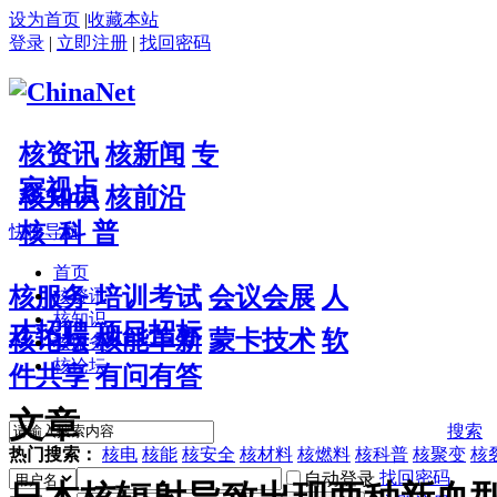
设为首页
|
收藏本站
登录
|
立即注册
|
找回密码
核资讯
核新闻
专
家视点
核知识
核前沿
核 科 普
快捷导航
首页
核服务
培训考试
会议会展
人
核资讯
核知识
才招聘
项目招标
核论坛
核能革新
蒙卡技术
软
核服务
核论坛
件共享
有问有答
文章
搜索
热门搜索：
核电
核能
核安全
核材料
核燃料
核科普
核聚变
核
找回密码
自动登录