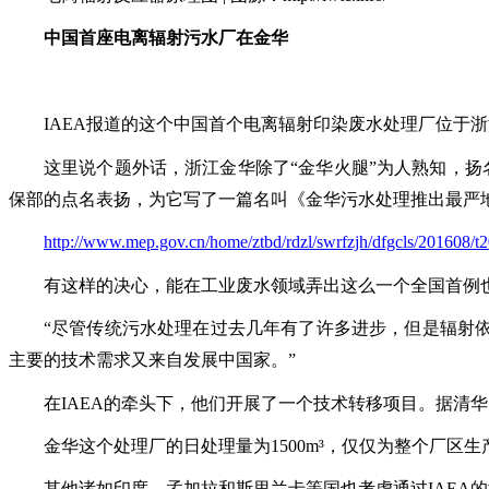
中国首座电离辐射污水厂在金华
IAEA报道的这个中国首个电离辐射印染废水处理厂位于
这里说个题外话，浙江金华除了
“金华火腿”为人熟知，扬
保部的点名表扬，为它写了一篇名叫《金华污水处理推出最严地
http://www.mep.gov.cn/home/ztbd/rdzl/swrfzjh/dfgcls/201608/
有这样的决心，能在工业废水领域弄出这么一个全国首例
“尽管传统污水处理在过去几年有了许多进步，但是辐射依然是
主要的技术需求又来自发展中国家。”
在
IAEA的牵头下，他们开展了一个技术转移项目。据清
金华这个处理厂的日处理量为
1500m³，仅仅为整个厂
其他诸如印度、孟加拉和斯里兰卡等国也考虑通过
IAE