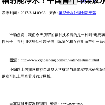
辐射能净水？中国首个印染废
密码
立即注册
登录
发布时间：2017-3-14 09:33
来自:
奥尼卡水处理创新部落
准确点说，我们今天所谓的辐射技术着的是一种叫
“电离辐
性分子，并利用这些活性粒子与目标物的相互作用而产生一系列
图源：
http://www.cgndasheng.com/cn/water-treatment.html
小编以上的描述摘抄自清华大学核能与新能源技术研究院
朋友可以上网查看其PDF原版。
电离辐射反应器原理图
| 图源：http://iwtc.info/