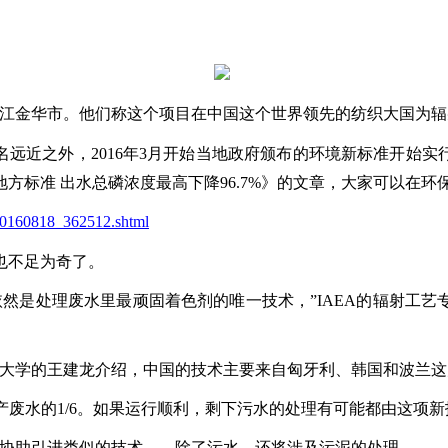
浙江金华市。他们称这个项目在中国这个世界领先的纺织大国为
名远近之外，2016年3月开始当地政府颁布的环境新标准开始
方标准 出水总磷浓度最高下降96.7%》的文章，大家可以在环
t20160818_362512.shtml
也不足为奇了。
处理废水里最顽固着色剂的唯一技术，”IAEA的辐射工艺专家Sun
华大学的王建龙介绍，中国的技术主要来自匈牙利、韩国和波兰
区生产废水的1/6。如果运行顺利，剩下污水的处理有可能都由这项
A的协助引进类似的技术——除了污水，还将涉及污泥的处理。