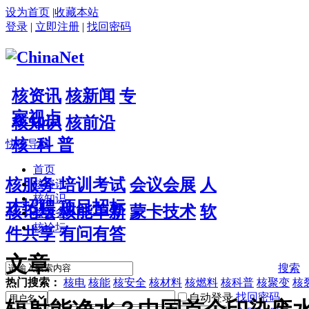
设为首页
|
收藏本站
登录
|
立即注册
|
找回密码
核资讯
核新闻
专
家视点
核知识
核前沿
核 科 普
快捷导航
首页
核服务
培训考试
会议会展
人
核资讯
核知识
才招聘
项目招标
核论坛
核能革新
蒙卡技术
软
核服务
核论坛
件共享
有问有答
文章
搜索
热门搜索：
核电
核能
核安全
核材料
核燃料
核科普
核聚变
核
找回密码
自动登录