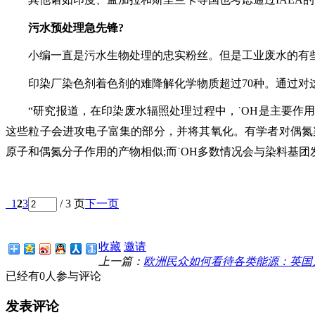
污水预处理急先锋
?
小编一直是污水生物处理的忠实粉丝。但是工业废水的有
印染厂染色剂着色剂的难降解化学物质超过
70种。通过
“研究报道，在印染废水辐照处理过程中，˙OH是主要作
这些粒子会进攻电子富集的部分，并将其氧化。有学者对偶氮
原子和偶氮分子作用的产物相似;而˙OH多数情况会与染料基团
1
2
3
/ 3 页
下一页
收藏
邀请
上一篇：
欧洲民众如何看待各类能源：英国
已经有0人参与评论
发表评论