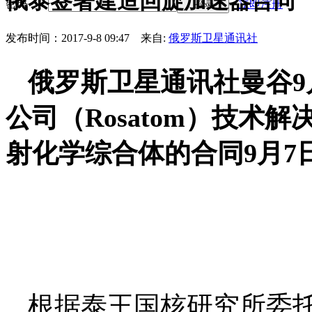
俄泰签署建造回旋加速器合同
密码
立即注册
登录
发布时间：2017-9-8 09:47
来自:
俄罗斯卫星通讯社
俄罗斯卫星通讯社曼谷
9
公司（
Rosatom
）技术解
射化学综合体的合同
9
月
7
根据泰王国核研究所委