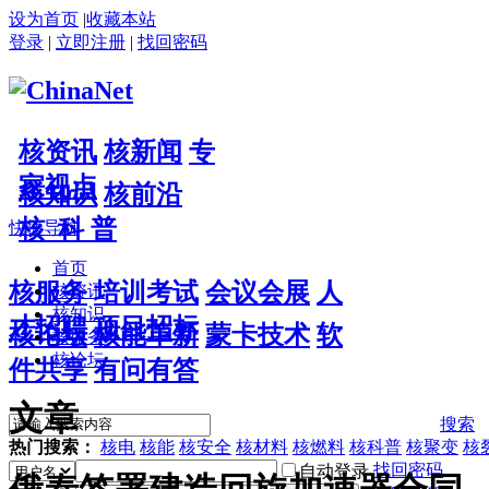
设为首页
|
收藏本站
登录
|
立即注册
|
找回密码
核资讯
核新闻
专
家视点
核知识
核前沿
核 科 普
快捷导航
首页
核服务
培训考试
会议会展
人
核资讯
核知识
才招聘
项目招标
核论坛
核能革新
蒙卡技术
软
核服务
核论坛
件共享
有问有答
文章
搜索
热门搜索：
核电
核能
核安全
核材料
核燃料
核科普
核聚变
核
找回密码
自动登录