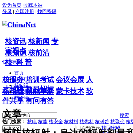
设为首页
|
收藏本站
登录
|
立即注册
|
找回密码
核资讯
核新闻
专
家视点
核知识
核前沿
核 科 普
快捷导航
首页
核服务
培训考试
会议会展
人
核资讯
核知识
才招聘
项目招标
核论坛
核能革新
蒙卡技术
软
核服务
核论坛
件共享
有问有答
文章
搜索
热门搜索：
核电
核能
核安全
核材料
核燃料
核科普
核聚变
核
找回密码
自动登录