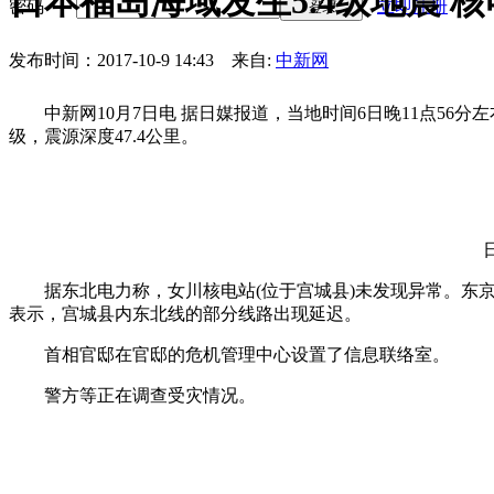
日本福岛海域发生5.4级地震 
密码
立即注册
登录
发布时间：2017-10-9 14:43
来自:
中新网
中新网
10
月
7
日电
据日媒报道，当地时间
6
日晚
11
点
56
分左
级，震源深度
47.4
公里。
据东北电力称，女川核电站
(
位于宫城县
)
未发现异常。东
表示，宫城县内东北线的部分线路出现延迟。
首相官邸在官邸的危机管理中心设置了信息联络室。
警方等正在调查受灾情况。