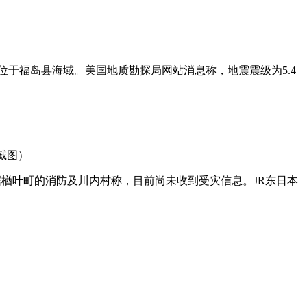
位于福岛县海域。美国地质勘探局网站消息称，地震震级为
5.4
截图）
据楢叶町的消防及川内村称，目前尚未收到受灾信息。
JR
东日本