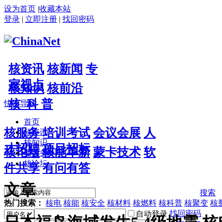
设为首页
|
收藏本站
登录
|
立即注册
|
找回密码
核资讯
核新闻
专
家视点
核知识
核前沿
核 科 普
快捷导航
首页
核服务
培训考试
会议会展
人
核资讯
核知识
才招聘
项目招标
核论坛
核能革新
蒙卡技术
软
核服务
核论坛
件共享
有问有答
文章
搜索
热门搜索：
核电
核能
核安全
核材料
核燃料
核科普
核聚变
核
找回密码
自动登录