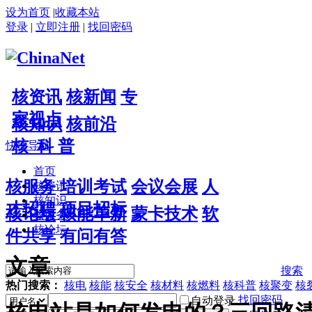
设为首页
|
收藏本站
登录
|
立即注册
|
找回密码
核资讯
核新闻
专
家视点
核知识
核前沿
核 科 普
快捷导航
首页
核服务
培训考试
会议会展
人
核资讯
核知识
才招聘
项目招标
核论坛
核能革新
蒙卡技术
软
核服务
核论坛
件共享
有问有答
文章
搜索
热门搜索：
核电
核能
核安全
核材料
核燃料
核科普
核聚变
核
找回密码
自动登录