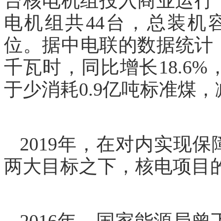
台核电机组投入商业运行，
电机组共44台，总装机容
位。据中电联的数据统计，2
千瓦时，同比增长18.6%
于少消耗0.9亿吨标准煤，
2019年，在对内实现
两大目标之下，核电项目
2016年，国家能源局