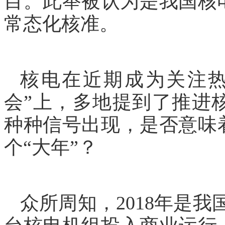
目。此举被认为是我国核
常态化核准。
核电在近期成为关注
会”上，多地提到了推进
种种信号出现，是否意味着
个“大年”？
众所周知，
2018年是