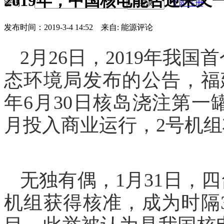
2019年，中国核电能否迎来又
密码
立即注册
登录
发布时间：2019-3-4 14:52
来自: 能源评论
2月26日，2019年我
态环境局发布的公告，福
年6月30日核岛浇注第一罐
月投入商业运行，2号机组
无独有偶，
1月31日，
机组获得核准，成为时隔