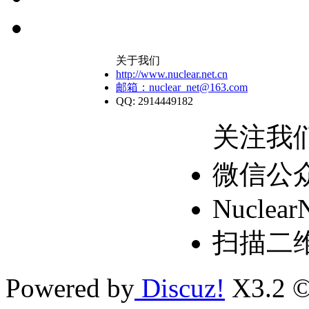
关于我们
http://www.nuclear.net.cn
邮箱：nuclear_net@163.com
QQ: 2914449182
关注我
微信公
Nuclear
扫描二
Powered by
Discuz!
X3.2 ©