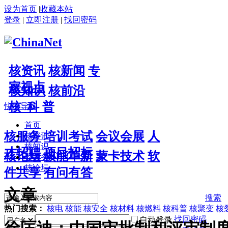
设为首页
|
收藏本站
登录
|
立即注册
|
找回密码
核资讯
核新闻
专
家视点
核知识
核前沿
核 科 普
快捷导航
首页
核服务
培训考试
会议会展
人
核资讯
核知识
才招聘
项目招标
核论坛
核能革新
蒙卡技术
软
核服务
核论坛
件共享
有问有答
文章
搜索
热门搜索：
核电
核能
核安全
核材料
核燃料
核科普
核聚变
核
找回密码
自动登录