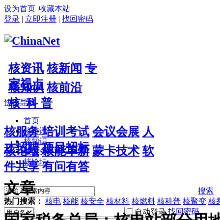
设为首页
|
收藏本站
登录
|
立即注册
|
找回密码
核资讯
核新闻
专
家视点
核知识
核前沿
核 科 普
快捷导航
首页
核服务
培训考试
会议会展
人
核资讯
核知识
才招聘
项目招标
核论坛
核能革新
蒙卡技术
软
核服务
核论坛
件共享
有问有答
文章
搜索
热门搜索：
核电
核能
核安全
核材料
核燃料
核科普
核聚变
核
找回密码
自动登录