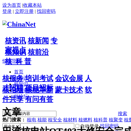
设为首页
|
收藏本站
登录
|
立即注册
|
找回密码
核资讯
核新闻
专
家视点
核知识
核前沿
核 科 普
快捷导航
首页
核服务
培训考试
会议会展
人
核资讯
核知识
才招聘
项目招标
核论坛
核能革新
蒙卡技术
软
核服务
核论坛
件共享
有问有答
文章
搜索
热门搜索：
核电
核能
核安全
核材料
核燃料
核科普
核聚变
核
找回密码
自动登录