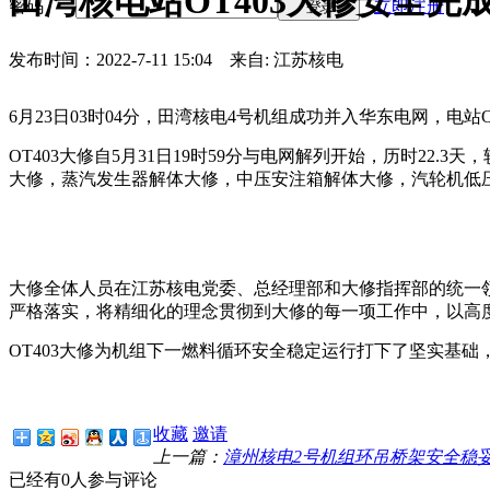
田湾核电站OT403大修安全完
密码
立即注册
登录
发布时间：2022-7-11 15:04
来自: 江苏核电
6月23日03时04分，田湾核电4号机组成功并入华东电网，电站O
OT403大修自5月31日19时59分与电网解列开始，历时22
大修，蒸汽发生器解体大修，中压安注箱解体大修，汽轮机低
大修全体人员在江苏核电党委、总经理部和大修指挥部的统一
严格落实，将精细化的理念贯彻到大修的每一项工作中，以高
OT403大修为机组下一燃料循环安全稳定运行打下了坚实基
收藏
邀请
上一篇：
漳州核电2号机组环吊桥架安全稳
已经有0人参与评论