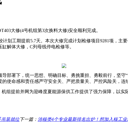
成
T403大修(4号机组第3次换料大修)安全顺利完成。
.3天，较计划工期提前5.7天。本次大修完成计划检修项目9281
压缸解体大修，C列母线停电检修等。
领导部署下，统一思想、明确目标、勇挑重担、勇毅前行，坚守“
度的使命感和责任感严守安全关、严把质量关、严控风险关，连
础，机组提前并网为迎峰度夏能源保供工作提供了强力保障，以实
妥吊装就位
下一篇：
涉核类4个专业最新排名出炉！想加入核工业