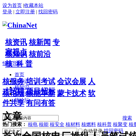
设为首页
|
收藏本站
登录
|
立即注册
|
找回密码
核资讯
核新闻
专
家视点
核知识
核前沿
核 科 普
快捷导航
首页
核服务
培训考试
会议会展
人
核资讯
核知识
才招聘
项目招标
核论坛
核能革新
蒙卡技术
软
核服务
核论坛
件共享
有问有答
文章
搜索
热门搜索：
核电
核能
核安全
核材料
核燃料
核科普
核聚变
核
找回密码
自动登录