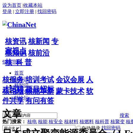
设为首页
|
收藏本站
登录
|
立即注册
|
找回密码
核资讯
核新闻
专
家视点
核知识
核前沿
核 科 普
快捷导航
首页
核服务
培训考试
会议会展
人
核资讯
核知识
才招聘
项目招标
核论坛
核能革新
蒙卡技术
软
核服务
核论坛
件共享
有问有答
文章
搜索
热门搜索：
核电
核能
核安全
核材料
核燃料
核科普
核聚变
核
找回密码
自动登录