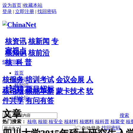
设为首页
|
收藏本站
登录
|
立即注册
|
找回密码
核资讯
核新闻
专
家视点
核知识
核前沿
核 科 普
快捷导航
首页
核服务
培训考试
会议会展
人
核资讯
核知识
才招聘
项目招标
核论坛
核能革新
蒙卡技术
软
核服务
核论坛
件共享
有问有答
文章
搜索
热门搜索：
核电
核能
核安全
核材料
核燃料
核科普
核聚变
核
找回密码
自动登录