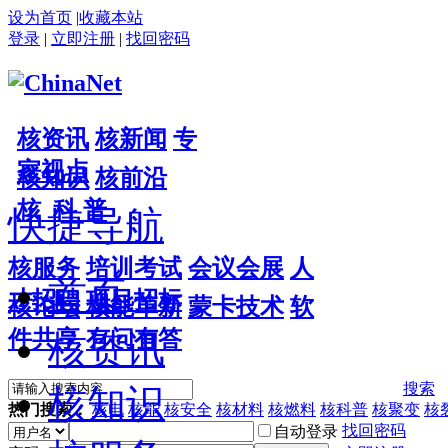
设为首页
|
收藏本站
登录
|
立即注册
|
找回密码
核资讯
核新闻
专
家视点
核知识
核前沿
核 科 普
快捷导航
核服务
培训考试
会议会展
人
首页
才招聘
项目招标
核论坛
核能革新
蒙卡技术
软
件共享
有问有答
核资讯
搜索
核知识
热门搜索：
核电
核能
核安全
核材料
核燃料
核科普
核聚变
核
找回密码
自动登录